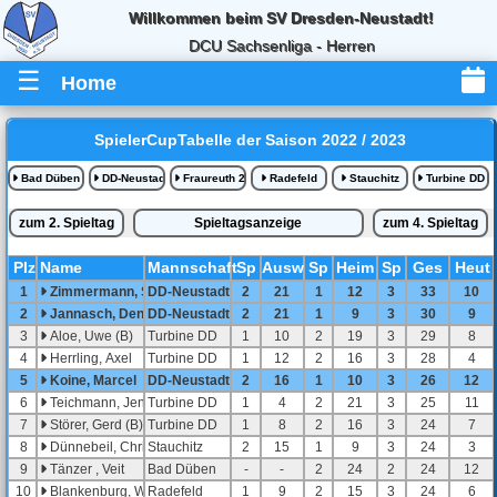
Willkommen beim SV Dresden-Neustadt!
DCU Sachsenliga - Herren
☰
Home
SpielerCupTabelle der Saison 2022 / 2023
Bad Düben
DD-Neustadt
Fraureuth 2
Radefeld
Stauchitz
Turbine DD
zum 2. Spieltag
Spieltagsanzeige
zum 4. Spieltag
Pl
z
Name
Mannschaft
Sp
Ausw
Sp
Heim
Sp
Ges
Heut
1
Zimmermann, Sven
DD-Neustadt
2
21
1
12
3
33
10
2
Jannasch, Denis
DD-Neustadt
2
21
1
9
3
30
9
3
Aloe, Uwe (B)
Turbine DD
1
10
2
19
3
29
8
4
Herrling, Axel
Turbine DD
1
12
2
16
3
28
4
5
Koine, Marcel
DD-Neustadt
2
16
1
10
3
26
12
6
Teichmann, Jens
Turbine DD
1
4
2
21
3
25
11
7
Störer, Gerd (B)
Turbine DD
1
8
2
16
3
24
7
8
Dünnebeil, Christian
Stauchitz
2
15
1
9
3
24
3
9
Tänzer , Veit
Bad Düben
-
-
2
24
2
24
12
10
Blankenburg, Wolfgang (B)
Radefeld
1
9
2
15
3
24
6