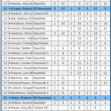
11
Heinke, Jörg (A)
Stauchitz
2
22
-
0
2
22
11
12
Krüger, Raimund
DD-Neustadt
2
13
1
8
3
21
5
13
Dietrich, Jens (A)
Turbine DD
1
7
2
14
3
21
6
14
Bär, Mathias (A)
Radefeld
1
7
2
14
3
21
8
15
Knobloch, Frank (A)
Stauchitz
1
10
1
10
2
20
10
16
Henze, Rüdiger (B)
Radefeld
-
-
2
20
2
20
10
17
Gaitzsch, Silvio
Stauchitz
2
14
1
5
3
19
7
18
Gensichen, Volker (C)
Bad Düben
-
-
2
18
2
18
8
19
Jonack, Christian
Bad Düben
-
-
2
17
2
17
6
20
Sorber, Steffen (A)
Stauchitz
1
9
1
6
2
15
9
21
Möbius, Uwe (B)
Fraureuth 2
1
6
1
9
2
15
-
22
Baumgart, Falk
Stauchitz
2
12
1
3
3
15
9
23
Bauer, Carsten
Fraureuth 2
2
4
1
11
3
15
2
24
Schulze, Daniel
Bad Düben
-
-
2
13
2
13
5
25
Parpart, Lars (B)
Radefeld
-
-
1
12
1
12
12
26
Büchner, Jan
Stauchitz
2
12
-
0
2
12
4
27
Kretzschmann, Kai
Fraureuth 2
1
11
-
0
1
11
11
28
Liebold, Gregor (U18)
Fraureuth 2
1
11
-
0
1
11
-
29
Beckmann, Sascha
Fraureuth 2
2
8
1
2
3
10
7
30
Vatter, Roland (B)
DD-Neustadt
1
2
1
7
2
9
2
31
Hilßner, Dominic
Radefeld
1
3
2
6
3
9
4
32
Meyer, Jörg (B)
Turbine DD
-
-
2
8
2
8
1