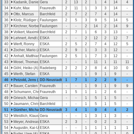
33
Kadanik, Daniel (B)
Gera
2
13
2
1
4
14
4
34
Kuhr, Max
Fraureuth
2
11
1
3
3
14
-
35
Otto, Marcus
Barchfeld
2
7
2
7
4
14
-
36
Klotz, Rüdiger (A)
Faulungen
2
5
3
9
5
14
5
37
Kirchner, Norbert
Faulungen
-
-
2
14
2
14
9
38
Volkert, Maximilian
Barchfeld
2
7
1
6
3
13
-
39
Lehnert, Arndt (B)
ESKA
-
-
2
12
2
12
7
40
Werft, Ronny
ESKA
2
5
2
7
4
12
5
41
Zocher, Mario (A)
ESKA
2
9
1
3
3
12
-
42
Anhalt, Matthias (A)
Faulungen
2
5
1
7
3
12
-
43
Mosel, Thomas
ESKA
-
-
1
11
1
11
11
44
Göhl, Heiko (A)
Radeberg
2
2
2
8
4
10
0
45
Werth, Stefan
ESKA
-
-
1
9
1
9
-
46
Petzold, Jens (A)
DD-Neustadt
1
7
1
2
2
9
-
47
Bauer, Carsten
Fraureuth
-
-
1
9
1
9
9
48
Schumann, Christian
Fraureuth
1
5
1
1
2
6
-
49
Griesch, Michael
Gera
-
-
1
5
1
5
-
50
Jaumann, Christian
Barchfeld
-
-
1
5
1
5
-
51
Günther, Michael
DD-Neustadt
3
4
1
0
4
4
2
52
Weidlich, Klaus (B)
Gera
-
-
1
3
1
3
-
53
Meyer, Andreas
ESKA
2
3
-
0
2
3
-
54
Augustin, Kai-Uwe
ESKA
-
-
1
1
1
1
1
55
Fuder, Uwe (A)
ESKA
1
1
1
0
2
1
0