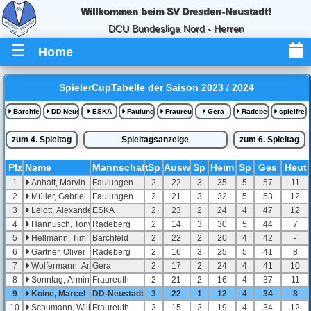
Willkommen beim SV Dresden-Neustadt!
DCU Bundesliga Nord - Herren
☰
Home
SpielerCupTabelle der Saison 2023 / 2024
Barchfeld
DD-Neustadt
ESKA
Faulungen
Fraureuth
Gera
Radeberg
spielfrei
zum 4. Spieltag
Spieltagsanzeige
zum 6. Spieltag
Pl
z
Name
Mannschaft
Sp
Ausw
Sp
Heim
Sp
Ges
Heut
1
Anhalt, Marvin
Faulungen
2
22
3
35
5
57
11
2
Müller, Gabriel
Faulungen
2
21
3
32
5
53
12
3
Leiott, Alexander
ESKA
2
23
2
24
4
47
12
4
Hannusch, Tony
Radeberg
2
14
3
30
5
44
7
5
Hellmann, Tim
Barchfeld
2
22
2
20
4
42
-
6
Gärtner, Oliver
Radeberg
2
16
3
25
5
41
8
7
Wolfermann, Andreas (A)
Gera
2
17
2
24
4
41
10
8
Sonntag, Armin
Fraureuth
2
21
2
16
4
37
11
9
Koine, Marcel
DD-Neustadt
3
22
1
12
4
34
8
10
Schumann, Willy
Fraureuth
2
15
2
19
4
34
12