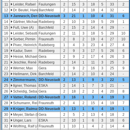
11
Leister, Rafael
Faulungen
2
15
3
18
5
33
2
12
Dr. Beutel, Hannes
Barchfeld
2
14
2
18
4
32
-
13
Jannasch, Denis
DD-Neustadt
3
21
1
10
4
31
6
14
Gärtner, Michael (B)
Radeberg
2
10
3
19
5
29
1
15
Fuß, Uwe (A)
Barchfeld
2
15
2
14
4
29
-
16
Leister, Sebastian
Faulungen
2
11
3
18
5
29
10
17
Sorber, Pirmin
Fraureuth
2
8
2
19
4
27
10
18
Pivec, Heinrich
Radeberg
1
4
3
23
4
27
4
19
Kadur, Sven
Radeberg
2
9
3
17
5
26
6
20
Hesse, Michael
Gera
2
9
2
17
4
26
3
21
Jeschke, René (A)
Radeberg
2
14
1
11
3
25
3
22
Werner, Max
Gera
1
9
2
16
3
25
9
23
Hellmann, Dirk
Barchfeld
2
14
2
10
4
24
-
24
Zimmermann, Sven
DD-Neustadt
2
13
1
9
3
22
5
25
Ilgner, Thomas
ESKA
2
14
1
7
3
21
-
26
Scheidig, Sebastian
Gera
2
18
2
2
4
20
8
27
Vatter, Roland (B)
DD-Neustadt
3
16
1
3
4
19
3
28
Schumann, Reiner (B)
Fraureuth
2
4
2
15
4
19
7
29
Krüger, Raimund
DD-Neustadt
3
13
1
6
4
19
1
30
Meyer, Stefan (B)
Gera
2
5
2
13
4
18
2
31
Unger, Lars
ESKA
2
10
1
6
3
16
6
32
Wolfring, Ralf (A)
Fraureuth
1
10
1
4
2
14
4