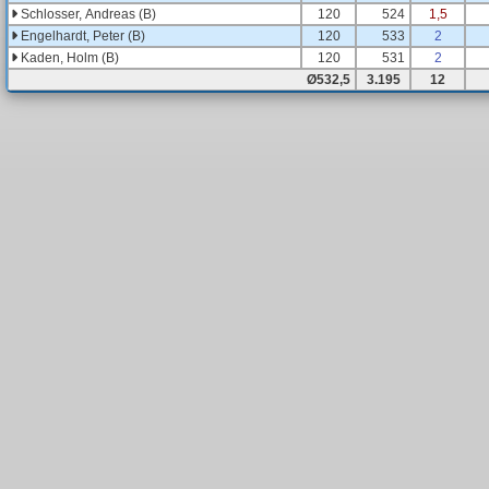
Schlosser, Andreas (B)
120
524
1,5
Engelhardt, Peter (B)
120
533
2
Kaden, Holm (B)
120
531
2
Ø532,5
3.195
12