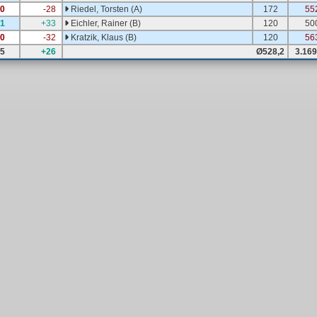
0
-28
Riedel, Torsten (A)
172
55
1
+33
Eichler, Rainer (B)
120
50
0
-32
Kratzik, Klaus (B)
120
56
5
+26
Ø528,2
3.169