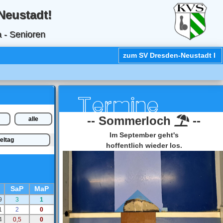
Neustadt!
a - Senioren
zum SV Dresden-Neustadt I
Termi
-- Sommerloch
--
alle
Im September geht's
eltag
hoffentlich wieder los.
SaP
MaP
9
3
1
1
2
0
4
0,5
0