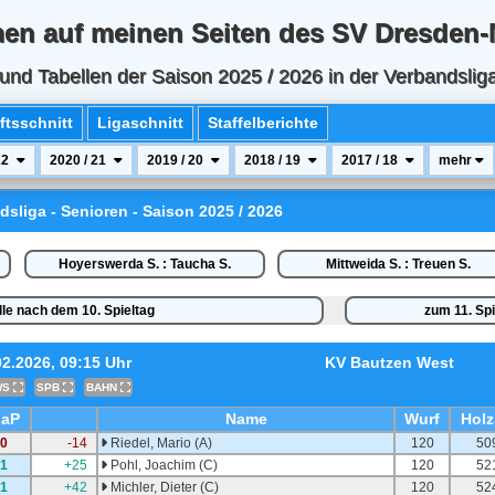
en auf meinen Seiten des SV Dresden-
und Tabellen der Saison 2025 / 2026 in der Verbandslig
tsschnitt
Ligaschnitt
Staffelberichte
22
2020 / 21
2019 / 20
2018 / 19
2017 / 18
mehr
ndsliga - Senioren - Saison 2025 / 2026
Hoyerswerda S. : Taucha S.
Mittweida S. : Treuen S.
lle nach dem 10. Spieltag
zum 11. Spi
02.2026
, 09:15 Uhr
KV Bautzen West
WS
SPB
BAHN
aP
Name
Wurf
Holz
0
-14
Riedel, Mario (A)
120
50
1
+25
Pohl, Joachim (C)
120
52
1
+42
Michler, Dieter (C)
120
52