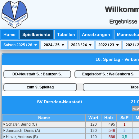
Willkomm
Ergebnisse 
Home
Spielberichte
Tabellen
Ansetzungen
Mannschaf
Saison 2025 / 26
2024 / 25
2023 / 24
2022 / 23
2021 / 
10. Spieltag - Verba
DD-Neustadt S. : Bautzen S.
Engelsdorf S. : Weißenborn S.
zum 9. Spieltag
Tabe
SV Dresden-Neustadt
21.
NE
Name
Wurf
Holz
SaP
M
Schäfer, Bernd (C)
120
495
1
Jannasch, Denis (A)
120
546
2
Hinze, Andreas (B)
120
566
3,5