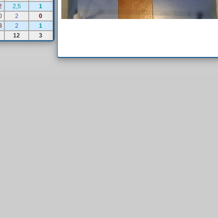
2
2,5
1
0
2
0
3
2
1
12
3