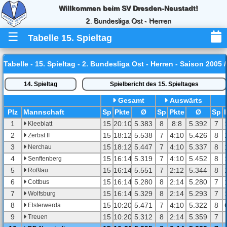
Willkommen beim SV Dresden-Neustadt!
2. Bundesliga Ost - Herren
☰
Tabelle 15. Spieltag
Tabelle - 15. Spieltag - 2. Bundesliga Ost - Herren - Saison 2005 
14. Spieltag
Spielbericht des 15. Spieltages
Gesamt
Auswärts
Pl
z
Mannschaft
Sp
Pkte
Ø
Sp
Pkte
Ø
Sp
1
15
20:10
5.383
8
8:8
5.392
7
Kleeblatt
2
15
18:12
5.538
7
4:10
5.426
8
Zerbst II
3
15
18:12
5.447
7
4:10
5.337
8
Nerchau
4
15
16:14
5.319
7
4:10
5.452
8
Senftenberg
5
15
16:14
5.551
7
2:12
5.344
8
Roßlau
6
15
16:14
5.280
8
2:14
5.280
7
Cottbus
7
15
16:14
5.329
8
2:14
5.293
7
Wolfsburg
8
15
10:20
5.471
7
4:10
5.322
8
Elsterwerda
9
15
10:20
5.312
8
2:14
5.359
7
Treuen