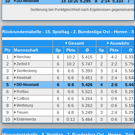
10
15
10:20
5.295
8
2:14
5.333
7
DD-Neustadt
Sortierung bei Punktgleichheit nach Ergebnissen gegeneinande
Rückrundentabelle - 15. Spieltag - 2. Bundesliga Ost - Herren - S
Gesamt
Auswärts
Pl
z
Mannschaft
Sp
Pkte
Ø
Sp
Pkte
Ø
1
6
10:2
5.415
3
4:2
5.33
Nerchau
2
6
10:2
5.747
2
2:2
5.79
Zerbst II
3
6
6:6
5.393
3
2:4
5.56
Senftenberg
4
6
6:6
5.451
3
2:4
5.54
Kleeblatt
5
6
6:6
5.426
4
2:6
5.44
DD-Neustadt
6
6
6:6
5.521
3
0:6
5.28
Roßlau
7
6
6:6
5.264
3
0:6
5.27
Cottbus
8
6
6:6
5.262
3
0:6
5.15
Wolfsburg
9
6
4:8
5.249
3
2:4
5.29
Treuen
10
6
0:12
5.464
3
0:6
5.30
Elsterwerda
Hinrundentabelle - 9. Spieltag - 2. Bundesliga Ost - Herren - Sai