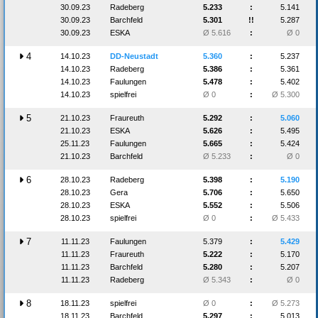
30.09.23
Radeberg
5.233
:
5.141
30.09.23
Barchfeld
5.301
!!
5.287
30.09.23
ESKA
Ø 5.616
:
Ø 0
4
14.10.23
DD-Neustadt
5.360
:
5.237
14.10.23
Radeberg
5.386
:
5.361
14.10.23
Faulungen
5.478
:
5.402
14.10.23
spielfrei
Ø 0
:
Ø 5.300
5
21.10.23
Fraureuth
5.292
:
5.060
21.10.23
ESKA
5.626
:
5.495
25.11.23
Faulungen
5.665
:
5.424
21.10.23
Barchfeld
Ø 5.233
:
Ø 0
6
28.10.23
Radeberg
5.398
:
5.190
28.10.23
Gera
5.706
:
5.650
28.10.23
ESKA
5.552
:
5.506
28.10.23
spielfrei
Ø 0
:
Ø 5.433
7
11.11.23
Faulungen
5.379
:
5.429
11.11.23
Fraureuth
5.222
:
5.170
11.11.23
Barchfeld
5.280
:
5.207
11.11.23
Radeberg
Ø 5.343
:
Ø 0
8
18.11.23
spielfrei
Ø 0
:
Ø 5.273
18.11.23
Barchfeld
5.297
:
5.013