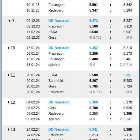
19.11.23
Faulungen
5.591
:
5.342
18.11.23
Radeberg
5.347
:
5.104
9
02.12.23
DD-Neustadt
5.472
:
5.237
02.12.23
Fraureuth
5.166
:
5.110
17.02.24
ESKA
5.640
:
5.531
02.12.23
Gera
Ø 5.717
:
Ø 0
10
13.01.24
DD-Neustadt
5.352
:
5.210
06.01.24
Fraureuth
5.209
:
5.173
13.01.24
Faulungen
5.488
:
5.461
13.01.24
spielfrei
Ø 0
:
Ø 5.216
11
20.01.24
ESKA
5.588
:
5.251
20.01.24
Barchfeld
5.267
:
5.203
20.01.24
Gera
5.785
:
5.724
20.01.24
Fraureuth
Ø 5.190
:
Ø 0
12
04.02.24
DD-Neustadt
5.360
:
5.178
03.02.24
Gera
5.788
:
5.626
03.02.24
Radeberg
5.250
:
5.305
03.02.24
spielfrei
Ø 0
:
Ø 5.347
13
24.02.24
DD-Neustadt
5.341
:
5.389
24.02.24
Fraureuth
5.213
:
5.116