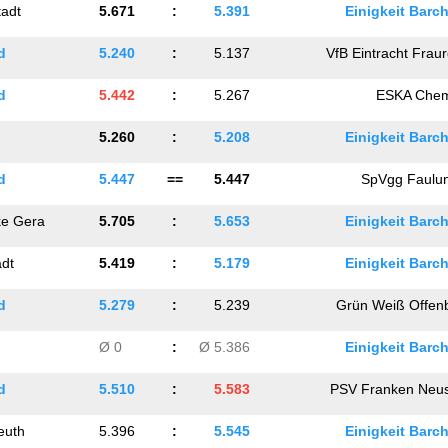
adt
5.671
:
5.391
Einigkeit Barch
d
5.240
:
5.137
VfB Eintracht Frau
d
5.442
:
5.267
ESKA Chem
5.260
:
5.208
Einigkeit Barch
d
5.447
==
5.447
SpVgg Faulu
ke Gera
5.705
:
5.653
Einigkeit Barch
dt
5.419
:
5.179
Einigkeit Barch
d
5.279
:
5.239
Grün Weiß Offen
Ø 0
:
Ø 5.386
Einigkeit Barch
d
5.510
:
5.583
PSV Franken Neus
euth
5.396
:
5.545
Einigkeit Barch