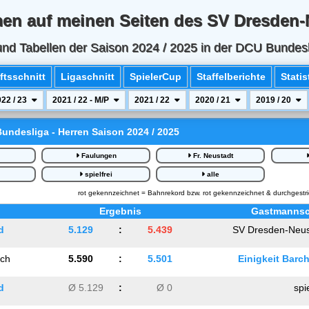
en auf meinen Seiten des SV Dresden-
nd Tabellen der Saison 2024 / 2025 in der DCU Bundesl
tsschnitt
Ligaschnitt
SpielerCup
Staffelberichte
Statis
22 / 23
2021 / 22 - M/P
2021 / 22
2020 / 21
2019 / 20
undesliga - Herren Saison 2024 / 2025
Faulungen
Fr. Neustadt
g
spielfrei
alle
rot gekennzeichnet = Bahnrekord bzw. rot gekennzeichnet & durchgestrich
Ergebnis
Gastmannsc
d
5.129
:
5.439
SV Dresden-Neus
ach
5.590
:
5.501
Einigkeit Barch
d
Ø 5.129
:
Ø 0
spi