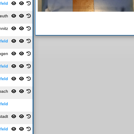
feld
reuth
nitz
feld
ngen
feld
feld
bach
feld
tadt
feld