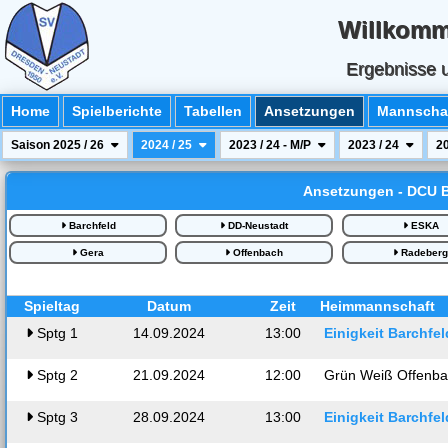
Willkomm
Ergebnisse u
Home
Spielberichte
Tabellen
Ansetzungen
Mannschaf
Saison 2025 / 26
2024 / 25
2023 / 24 - M/P
2023 / 24
20
Ansetzungen - DCU B
Barchfeld
DD-Neustadt
ESKA
Gera
Offenbach
Radeber
Spieltag
Datum
Zeit
Heimmannschaft
Sptg
1
14.09.2024
13:00
Einigkeit Barchfel
Sptg
2
21.09.2024
12:00
Grün Weiß Offenb
Sptg
3
28.09.2024
13:00
Einigkeit Barchfel