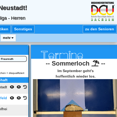
Neustadt!
iga - Herren
tiken
Sonstiges
zu den Senioren
mehr
Termi
Fraureuth
-- Sommerloch
--
Im September geht's
en = disqualifiziert
hoffentlich wieder los.
haft
tadt
feld
elfrei