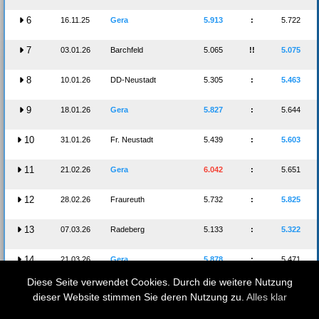
6
16.11.25
Gera
5.913
:
5.722
7
03.01.26
Barchfeld
5.065
!!
5.075
8
10.01.26
DD-Neustadt
5.305
:
5.463
9
18.01.26
Gera
5.827
:
5.644
10
31.01.26
Fr. Neustadt
5.439
:
5.603
11
21.02.26
Gera
6.042
:
5.651
12
28.02.26
Fraureuth
5.732
:
5.825
13
07.03.26
Radeberg
5.133
:
5.322
14
21.03.26
Gera
5.878
:
5.471
Diese Seite verwendet Cookies. Durch die weitere Nutzung
dieser Website stimmen Sie deren Nutzung zu.
Alles klar