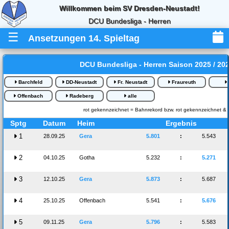
Willkommen beim SV Dresden-Neustadt!
DCU Bundesliga - Herren
☰
Ansetzungen 14. Spieltag
DCU Bundesliga - Herren Saison 2025 / 20
Barchfeld
DD-Neustadt
Fr. Neustadt
Fraureuth
Offenbach
Radeberg
alle
rot gekennzeichnet = Bahnrekord bzw. rot gekennzeichnet & du
Sptg
Datum
Heim
Ergebnis
1
28.09.25
Gera
5.801
:
5.543
2
04.10.25
Gotha
5.232
:
5.271
3
12.10.25
Gera
5.873
:
5.687
4
25.10.25
Offenbach
5.541
:
5.676
5
09.11.25
Gera
5.796
:
5.583