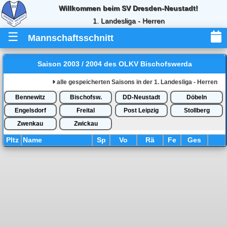
Willkommen beim SV Dresden-Neustadt!
1. Landesliga - Herren
☰
Mannschaftsschnitt
Saison 2003 / 2004 des OLKV Bischofswerda
alle gespeicherten Saisons in der 1. Landesliga - Herren
Bennewitz
Bischofsw.
DD-Neustadt
Döbeln
Engelsdorf
Freital
Post Leipzig
Stollberg
Zwenkau
Zwickau
Pl
tz
Name
Sp
Vo
Rä
Fe
Ges