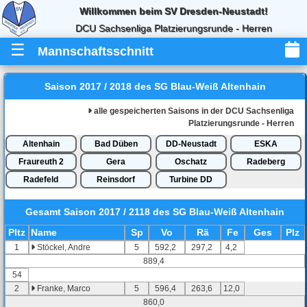
Willkommen beim SV Dresden-Neustadt!
DCU Sachsenliga Platzierungsrunde - Herren
☰
Mannschaftsschnitt
Saison 2017 / 2018 des SG Blau-Weiß Altenhain
alle gespeicherten Saisons in der DCU Sachsenliga
Platzierungsrunde - Herren
Altenhain
Bad Düben
DD-Neustadt
ESKA
Fraureuth 2
Gera
Oschatz
Radeberg
Radefeld
Reinsdorf
Turbine DD
Gesamt
Saison 2017 / 2118 des SG Blau-Weiß Altenhain
Pl
tz
Name
Sp
Vo
Rä
Fe
Ges
Plz
1
Stöckel, Andre
5
592,2
297,2
4,2
889,4
54
2
Franke, Marco
5
596,4
263,6
12,0
860,0