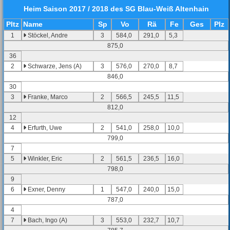
Heim
Saison 2017 / 2018 des SG Blau-Weiß Altenhain
Pl
tz
Name
Sp
Vo
Rä
Fe
Ges
Plz
1
Stöckel, Andre
3
584,0
291,0
5,3
875,0
36
2
Schwarze, Jens (A)
3
576,0
270,0
8,7
846,0
30
3
Franke, Marco
2
566,5
245,5
11,5
812,0
12
4
Erfurth, Uwe
2
541,0
258,0
10,0
799,0
7
5
Winkler, Eric
2
561,5
236,5
16,0
798,0
9
6
Exner, Denny
1
547,0
240,0
15,0
787,0
4
7
Bach, Ingo (A)
3
553,0
232,7
10,7