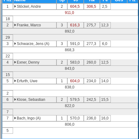
1
Stöckel, Andre
2
604,5
306,5
2,5
911,0
18
2
Franke, Marco
3
616,3
275,7
12,3
892,0
29
3
Schwarze, Jens (A)
3
591,0
277,3
6,0
868,3
22
4
Exner, Denny
2
583,0
260,0
12,5
843,0
15
5
Erfurth, Uwe
1
604,0
234,0
14,0
838,0
2
6
Klose, Sebastian
2
579,5
242,5
15,5
822,0
7
7
Bach, Ingo (A)
1
570,0
236,0
16,0
806,0
5