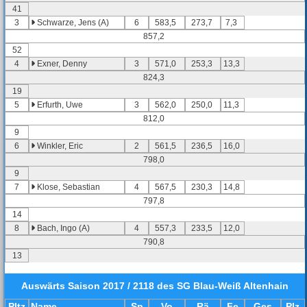
41
3
Schwarze, Jens (A)
6
583,5
273,7
7,3
857,2
52
4
Exner, Denny
3
571,0
253,3
13,3
824,3
19
5
Erfurth, Uwe
3
562,0
250,0
11,3
812,0
9
6
Winkler, Eric
2
561,5
236,5
16,0
798,0
9
7
Klose, Sebastian
4
567,5
230,3
14,8
797,8
14
8
Bach, Ingo (A)
4
557,3
233,5
12,0
790,8
13
Auswärts
Saison 2017 / 2118 des SG Blau-Weiß Altenhain
Pl
tz
Name
Sp
Vo
Rä
Fe
Ges
Plz