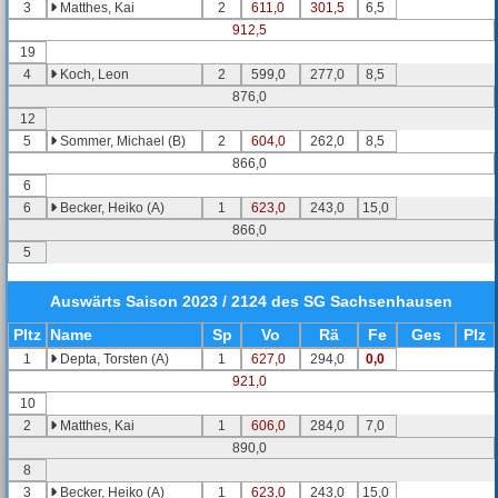
3
Matthes, Kai
2
611,0
301,5
6,5
912,5
19
4
Koch, Leon
2
599,0
277,0
8,5
876,0
12
5
Sommer, Michael (B)
2
604,0
262,0
8,5
866,0
6
6
Becker, Heiko (A)
1
623,0
243,0
15,0
866,0
5
Auswärts
Saison 2023 / 2124 des SG Sachsenhausen
Pl
tz
Name
Sp
Vo
Rä
Fe
Ges
Plz
1
Depta, Torsten (A)
1
627,0
294,0
0,0
921,0
10
2
Matthes, Kai
1
606,0
284,0
7,0
890,0
8
3
Becker, Heiko (A)
1
623,0
243,0
15,0