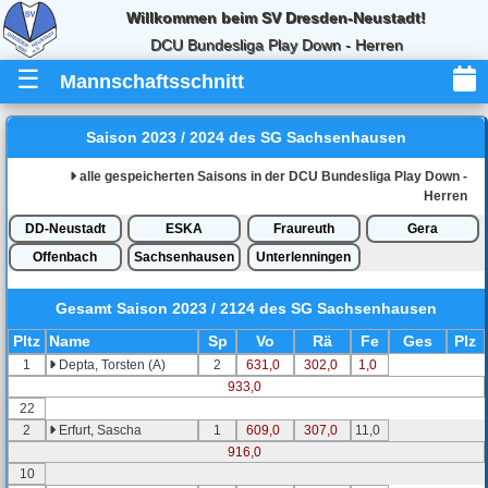
Willkommen beim SV Dresden-Neustadt!
DCU Bundesliga Play Down - Herren
☰
Mannschaftsschnitt
Saison 2023 / 2024 des SG Sachsenhausen
alle gespeicherten Saisons in der DCU Bundesliga Play Down -
Herren
DD-Neustadt
ESKA
Fraureuth
Gera
Offenbach
Sachsenhausen
Unterlenningen
Gesamt
Saison 2023 / 2124 des SG Sachsenhausen
Pl
tz
Name
Sp
Vo
Rä
Fe
Ges
Plz
1
Depta, Torsten (A)
2
631,0
302,0
1,0
933,0
22
2
Erfurt, Sascha
1
609,0
307,0
11,0
916,0
10