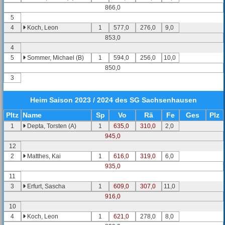
866,0
5
4
Koch, Leon
1
577,0
276,0
9,0
853,0
4
5
Sommer, Michael (B)
1
594,0
256,0
10,0
850,0
3
Heim
Saison 2023 / 2024 des SG Sachsenhausen
Pl
tz
Name
Sp
Vo
Rä
Fe
Ges
Plz
1
Depta, Torsten (A)
1
635,0
310,0
2,0
945,0
12
2
Matthes, Kai
1
616,0
319,0
6,0
935,0
11
3
Erfurt, Sascha
1
609,0
307,0
11,0
916,0
10
4
Koch, Leon
1
621,0
278,0
8,0