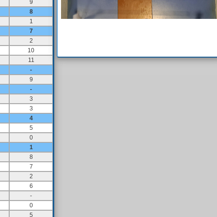
9
8
1
7
2
10
11
-
9
-
3
3
4
5
0
1
8
7
2
6
-
0
5