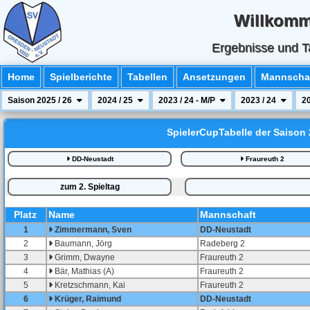
Willkomm
Ergebnisse und Ta
Home
Spielberichte
Tabellen
Ansetzungen
Mannschaf
Saison 2025 / 26
2024 / 25
2023 / 24 - M/P
2023 / 24
20
SpielerCupTabelle der Saison 
DD-Neustadt
Fraureuth 2
zum 2. Spieltag
Pl
at
z
Name
Mannschaft
1
Zimmermann, Sven
DD-Neustadt
2
Baumann, Jörg
Radeberg 2
3
Grimm, Dwayne
Fraureuth 2
4
Bär, Mathias (A)
Fraureuth 2
5
Kretzschmann, Kai
Fraureuth 2
6
Krüger, Raimund
DD-Neustadt