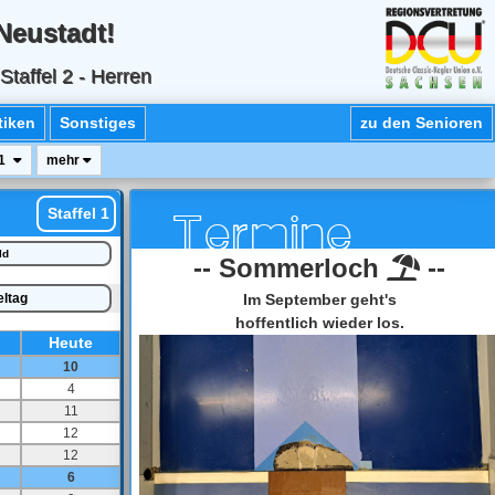
Neustadt!
taffel 2 - Herren
tiken
Sonstiges
zu den Senioren
21
mehr
Termi
Staffel 1
ld
-- Sommerloch
--
eltag
Im September geht's
hoffentlich wieder los.
t
Heut
e
10
4
11
12
12
6