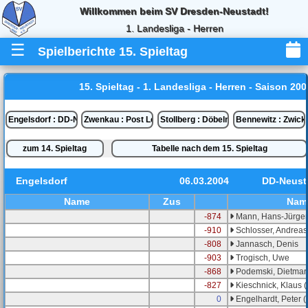
Willkommen beim SV Dresden-Neustadt!
1. Landesliga - Herren
☰
Spielberichte 15. Spieltag
15. Spieltag - 1. Landesliga - Herren - Saison 200
Engelsdorf : DD-Neustadt
Zwenkau : Post Leipzig
Stollberg : Döbeln
Bennewitz : Zwick
zum 14. Spieltag
Tabelle nach dem 15. Spieltag
Engelsdorf
06.03.2004
DD-Neust
Name
Zus
Nam
-874
Mann, Hans-Jürgen
-910
Schlosser, Andreas
-808
Jannasch, Denis
-903
Trogisch, Uwe
-868
Podemski, Dietmar 
-827
Kieschnick, Klaus (
0
Engelhardt, Peter (