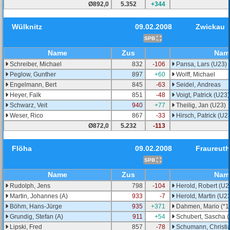
Ø892,0
5.352
+344
Wülknitz
09.02.2008
Zwickau
SPB
Name
Zus
Nam
Schreiber, Michael
832
-106
Pansa, Lars (U23)
Peglow, Gunther
897
+60
Wolff, Michael
Engelmann, Bert
845
-63
Seidel, Andreas
Heyer, Falk
851
-48
Voigt, Patrick (U23)
Schwarz, Veit
940
+77
Theilig, Jan (U23)
Weser, Rico
867
-33
Hirsch, Patrick (U2
Ø872,0
5.232
-113
Flöha
09.02.2008
Fraureuth
SPB
Name
Zus
Nam
Rudolph, Jens
798
-104
Herold, Robert (U2
Martin, Johannes (A)
933
-7
Herold, Martin (U2
Böhm, Hans-Jürge
935
+371
Dahmen, Mario (*1
Grundig, Stefan (A)
911
+54
Schubert, Sascha 
Lipski, Fred
857
-78
Schumann, Christia