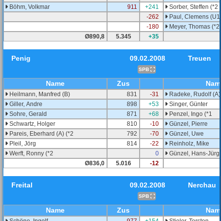
Böhm, Volkmar
911
+241
Sorber, Steffen (*2
-262
Paul, Clemens (U18
-180
Meyer, Thomas (*2
Ø890,8
5.345
+35
Penig
09.02.2008
Treuen
SPB
Name
Zus
Nam
Heilmann, Manfred (B)
831
-31
Radeke, Rudolf (A)
Giller, Andre
898
+53
Singer, Günter
Sohre, Gerald
871
+68
Penzel, Ingo (*1
Schwartz, Holger
810
-10
Günzel, Pierre
Pareis, Eberhard (A) (*2
792
-70
Günzel, Uwe
Pleil, Jörg
814
-22
Reinholz, Mike
Werft, Ronny (*2
0
Günzel, Hans-Jürge
Ø836,0
5.016
-12
Freital
09.02.2008
Nerchau
SPB
Name
Zus
Nam