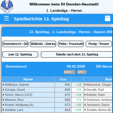
Willkommen beim SV Dresden-Neustadt!
1. Landesliga - Herren
☰
Spielberichte 13. Spieltag
13. Spieltag - 1. Landesliga - Herren - Saison 200
Dommitzsch : DD-Neustadt
Wülknitz : Zwickau
Flöha : Fraureuth
Penig : Treuen
zum 12. Spieltag
Tabelle nach dem 13. Spieltag
Dommitzsch
09.02.2008
DD-Neust
NEWS
SPB
Name
Zus
Nam
Matthäus, Gabriel
856
+18
Wowsnick, Gregor 
Schade, David
896
+72
Donath, Ralf
Simon, Marco (U23)
876
+14
Krämer, Sven
Wiesner, Rico
928
+71
Schlosser, Andreas
Rudolf, Wolfgang (A)
873
+30
Jannasch, Denis
Günther, Lars
923
+139
Schäfer, Bernd (B)