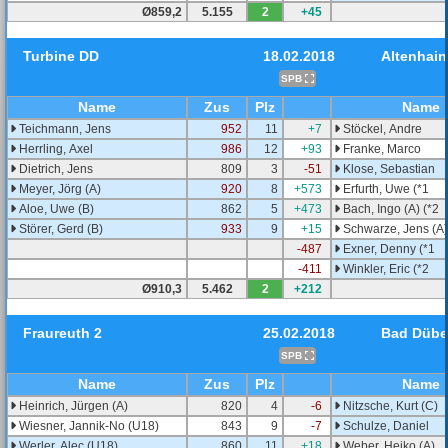
Ø859,2
5.155
2
+45
Turbine DD
18.02.2018
Altenhain
SPB
Name
Zus
Plz
Name
Teichmann, Jens
952
11
+7
Stöckel, Andre
Herrling, Axel
986
12
+93
Franke, Marco
Dietrich, Jens
809
3
-51
Klose, Sebastian
Meyer, Jörg (A)
920
8
+573
Erfurth, Uwe (*1
Aloe, Uwe (B)
862
5
+473
Bach, Ingo (A) (*2
Störer, Gerd (B)
933
9
+15
Schwarze, Jens (A)
-487
Exner, Denny (*1
-411
Winkler, Eric (*2
Ø910,3
5.462
2
+212
Fraureuth 2
25.02.2018
Bad Düb
SPB
Name
Zus
Plz
Name
Heinrich, Jürgen (A)
820
4
-6
Nitzsche, Kurt (C)
Wiesner, Jannik-No (U18)
843
9
-7
Schulze, Daniel
Werler, Alec (U18)
860
11
+18
Weber, Heiko (A)