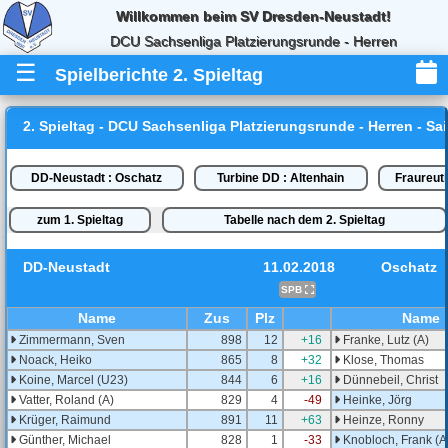
Willkommen beim SV Dresden-Neustadt!
DCU Sachsenliga Platzierungsrunde - Herren
☰
Spielberichte 2. Spieltag
2. Spieltag - DCU Sachsenliga Platzierungsrunde - Herren - Sa
DD-Neustadt : Oschatz
Turbine DD : Altenhain
Fraureut
zum 1. Spieltag
Tabelle nach dem 2. Spieltag
DD-Neustadt
11.02.2018
Oschatz
SPB
Name
Zus
Plz
Name
Zimmermann, Sven
898
12
+16
Franke, Lutz (A)
Noack, Heiko
865
8
+32
Klose, Thomas
Koine, Marcel (U23)
844
6
+16
Dünnebeil, Christ
Vatter, Roland (A)
829
4
-49
Heinke, Jörg
Krüger, Raimund
891
11
+63
Heinze, Ronny
Günther, Michael
828
1
-33
Knobloch, Frank (A