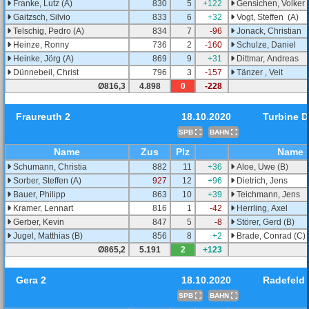
Franke, Lutz (A)
830
5
+122
Gensichen, Volker 
Gaitzsch, Silvio
833
6
+32
Vogt, Steffen (A)
Telschig, Pedro (A)
834
7
-96
Jonack, Christian
Heinze, Ronny
736
2
-160
Schulze, Daniel
Heinke, Jörg (A)
869
9
+31
Dittmar, Andreas
Dünnebeil, Christ
796
3
-157
Tänzer , Veit
Ø816,3
4.898
0
-228
Fraureuth 2
18.10.2020
Turbine 
SPB
BAHN
Name
Zus
Plz
Name
Schumann, Christia
882
11
+36
Aloe, Uwe (B)
Sorber, Steffen (A)
927
12
+96
Dietrich, Jens
Bauer, Philipp
863
10
+39
Teichmann, Jens
Kramer, Lennart
816
1
-42
Herrling, Axel
Gerber, Kevin
847
5
-8
Störer, Gerd (B)
Jugel, Matthias (B)
856
8
+2
Brade, Conrad (C)
Ø865,2
5.191
2
+123
Gera 2
18.10.2020
Radefeld
SPB
BAHN