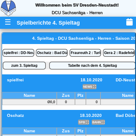
Willkommen beim SV Dresden-Neustadt!
DCU Sachsenliga - Herren
☰
Spielberichte 4. Spieltag
4. Spieltag - DCU Sachsenliga - Herren - Saison 20
spielfrei : DD-Neustadt
Oschatz : Bad Düben
Fraureuth 2 : Turbine DD
Gera 2 : Radefeld
zum 3. Spieltag
Tabelle nach dem 4. Spieltag
spielfrei
18.10.2020
DD-Neust
NEWS
Name
Zus
Plz
Name
Ø0,0
0
0
Oschatz
18.10.2020
Bad Düb
SPB
BAHN
Name
Zus
Plz
Name