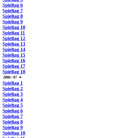
Spieltag 6
Spieltag 7
Spieltag 8
Spieltag 9
Spieltag 10
Spieltag 11
Spieltag 12
Spieltag 13
Spieltag 14
Spieltag 15
Spieltag 16
Spieltag 17
Spieltag 18
2006 / 07
Spieltag 1
Spieltag 2
Spieltag 3
Spieltag 4
Spieltag 5
Spieltag 6
Spieltag 7
Spieltag 8
Spieltag 9
Spieltag 10