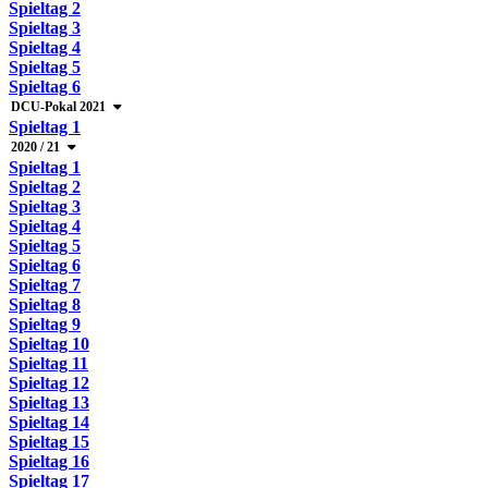
Spieltag 2
Spieltag 3
Spieltag 4
Spieltag 5
Spieltag 6
DCU-Pokal 2021
Spieltag 1
2020 / 21
Spieltag 1
Spieltag 2
Spieltag 3
Spieltag 4
Spieltag 5
Spieltag 6
Spieltag 7
Spieltag 8
Spieltag 9
Spieltag 10
Spieltag 11
Spieltag 12
Spieltag 13
Spieltag 14
Spieltag 15
Spieltag 16
Spieltag 17