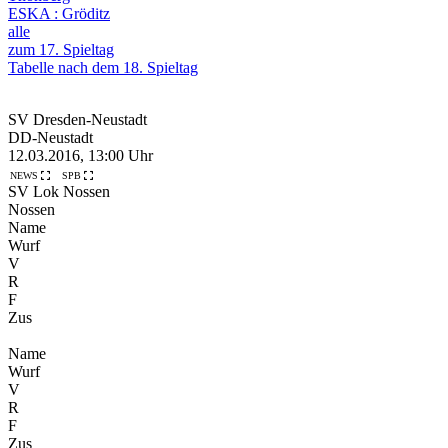
ESKA : Gröditz
alle
zum 17. Spieltag
Tabelle nach dem 18. Spieltag
SV Dresden-Neustadt
DD-Neustadt
12.03.2016
, 13:00 Uhr
NEWS
SPB
SV Lok Nossen
Nossen
Name
Wurf
V
R
F
Zus
Name
Wurf
V
R
F
Zus