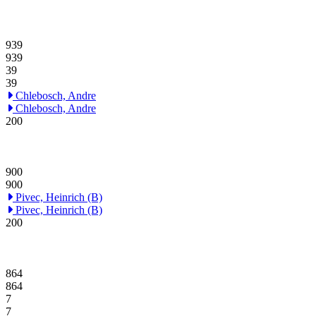
939
939
39
39
Chlebosch, Andre
Chlebosch, Andre
200
900
900
Pivec, Heinrich (B)
Pivec, Heinrich (B)
200
864
864
7
7