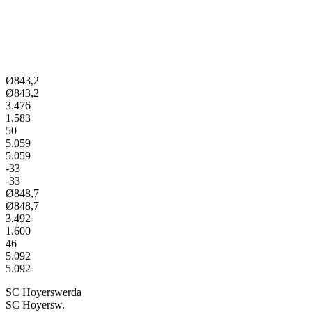
Ø843,2
Ø843,2
3.476
1.583
50
5.059
5.059
-33
-33
Ø848,7
Ø848,7
3.492
1.600
46
5.092
5.092
SC Hoyerswerda
SC Hoyersw.