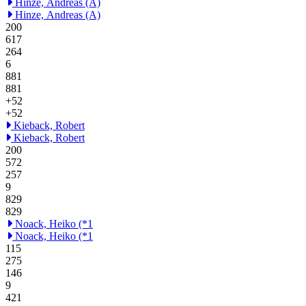
Hinze, Andreas (A)
Hinze, Andreas (A)
200
617
264
6
881
881
+52
+52
Kieback, Robert
Kieback, Robert
200
572
257
9
829
829
Noack, Heiko (*1
Noack, Heiko (*1
115
275
146
9
421