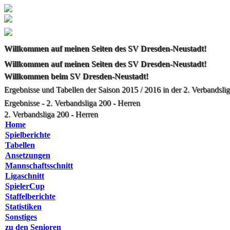
Willkommen auf meinen Seiten des SV Dresden-Neustadt!
Willkommen auf meinen Seiten des SV Dresden-Neustadt!
Willkommen beim SV Dresden-Neustadt!
Ergebnisse und Tabellen der Saison 2015 / 2016 in der 2. Verbandsli
Ergebnisse - 2. Verbandsliga 200 - Herren
2. Verbandsliga 200 - Herren
Home
Spielberichte
Tabellen
Ansetzungen
Mannschaftsschnitt
Ligaschnitt
SpielerCup
Staffelberichte
Statistiken
Sonstiges
zu den Senioren