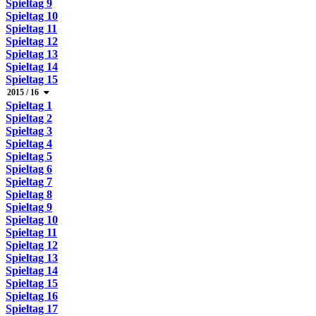
Spieltag 9
Spieltag 10
Spieltag 11
Spieltag 12
Spieltag 13
Spieltag 14
Spieltag 15
2015 / 16
Spieltag 1
Spieltag 2
Spieltag 3
Spieltag 4
Spieltag 5
Spieltag 6
Spieltag 7
Spieltag 8
Spieltag 9
Spieltag 10
Spieltag 11
Spieltag 12
Spieltag 13
Spieltag 14
Spieltag 15
Spieltag 16
Spieltag 17