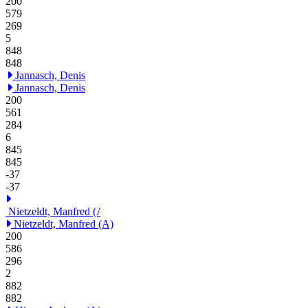
200
579
269
5
848
848
Jannasch, Denis
Jannasch, Denis
200
561
284
6
845
845
-37
-37
Nietzeldt, Manfred (A)
Nietzeldt, Manfred (A)
200
586
296
2
882
882