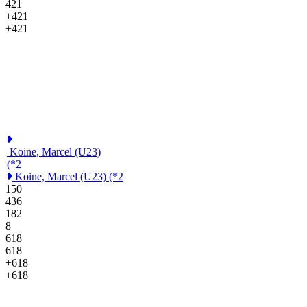
421
+421
+421
Koine, Marcel (U23)
(*2
Koine, Marcel (U23) (*2
150
436
182
8
618
618
+618
+618