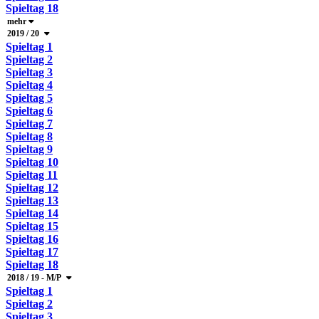
Spieltag 18
mehr
2019 / 20
Spieltag 1
Spieltag 2
Spieltag 3
Spieltag 4
Spieltag 5
Spieltag 6
Spieltag 7
Spieltag 8
Spieltag 9
Spieltag 10
Spieltag 11
Spieltag 12
Spieltag 13
Spieltag 14
Spieltag 15
Spieltag 16
Spieltag 17
Spieltag 18
2018 / 19 - M/P
Spieltag 1
Spieltag 2
Spieltag 3