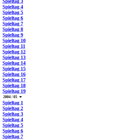
Spieltag 3
Spieltag 4
Spieltag 5
Spieltag 6
Spieltag 7
Spieltag 8
Spieltag 9
Spieltag 10
Spieltag 11
Spieltag 12
Spieltag 13
Spieltag 14
Spieltag 15
Spieltag 16
Spieltag 17
Spieltag 18
Spieltag 19
2004 / 05
Spieltag 1
Spieltag 2
Spieltag 3
Spieltag 4
Spieltag 5
Spieltag 6
Spieltag 7