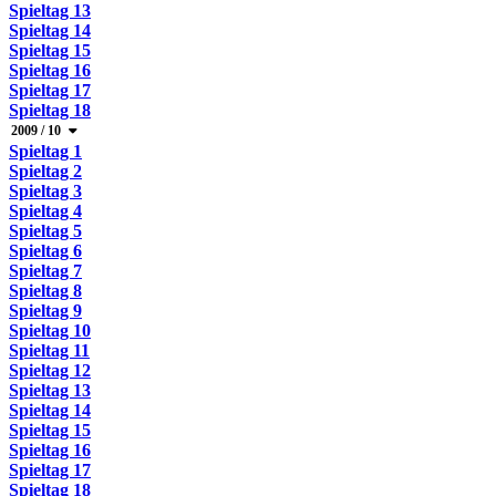
Spieltag 13
Spieltag 14
Spieltag 15
Spieltag 16
Spieltag 17
Spieltag 18
2009 / 10
Spieltag 1
Spieltag 2
Spieltag 3
Spieltag 4
Spieltag 5
Spieltag 6
Spieltag 7
Spieltag 8
Spieltag 9
Spieltag 10
Spieltag 11
Spieltag 12
Spieltag 13
Spieltag 14
Spieltag 15
Spieltag 16
Spieltag 17
Spieltag 18