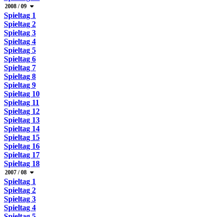
2008 / 09
Spieltag 1
Spieltag 2
Spieltag 3
Spieltag 4
Spieltag 5
Spieltag 6
Spieltag 7
Spieltag 8
Spieltag 9
Spieltag 10
Spieltag 11
Spieltag 12
Spieltag 13
Spieltag 14
Spieltag 15
Spieltag 16
Spieltag 17
Spieltag 18
2007 / 08
Spieltag 1
Spieltag 2
Spieltag 3
Spieltag 4
Spieltag 5